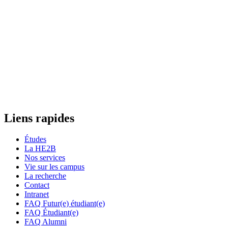
Liens rapides
Études
La HE2B
Nos services
Vie sur les campus
La recherche
Contact
Intranet
FAQ Futur(e) étudiant(e)
FAQ Étudiant(e)
FAQ Alumni